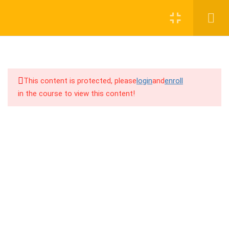
Login
Register
16
1
This content is protected, please
login
and
enroll
01. ফাইভারের আদ্যপন্ত (Fiverr Fact)
in the course to view this content!
02. প্রোফাইল তৈরি (Fiverr Account
Creation)
01917755995
03. গিগ তৈরি (Gigs Creation)
support@cpalearner.com
04. ফাইভার ড্যাশবোর্ড (Dashboard)
05. গিগস (Gigs)
COMPANY