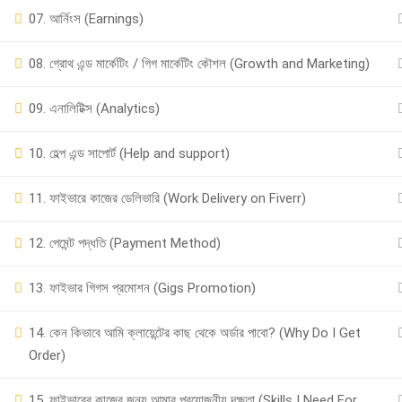
07. আর্নিংস (Earnings)
Powered by
iRankPro
, A Digital Marketing Agency.
08. গ্রোথ এন্ড মার্কেটিং / গিগ মার্কেটিং কৌশল (Growth and Marketing)
09. এনালিটিক্স (Analytics)
10. হেল্প এন্ড সাপোর্ট (Help and support)
11. ফাইভারে কাজের ডেলিভারি (Work Delivery on Fiverr)
12. পেমেন্ট পদ্ধতি (Payment Method)
13. ফাইভার গিগস প্রমোশন (Gigs Promotion)
14. কেন কিভাবে আমি ক্লায়েন্টের কাছ থেকে অর্ডার পাবো? (Why Do I Get
Order)
15. ফাইভারের কাজের জন্য আমার প্রয়োজনীয় দক্ষতা (Skills I Need For