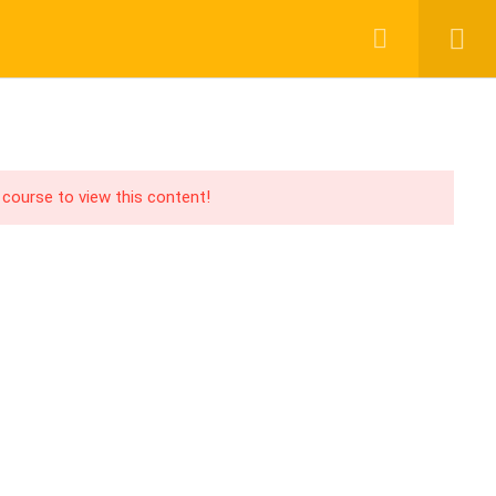
Login
Register
UPPORT
PAY WITH
acebook Group
CHER
ABOUT US
BLOG
CONTACT
ouTube Channel
 course to view this content!
acebook Page
PA Blog