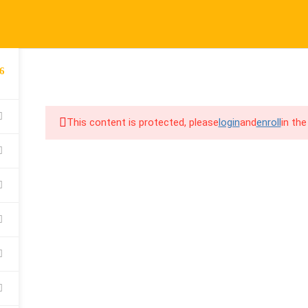
port@cpalearner.com
COMPANY
LINKS
S
6
About Us
Courses
F
COURSES
BECOME A TEA
Blog
FAQs
Y
This content is protected, please
login
and
enroll
in the
Contact
Refund & Returns Policy
F
Become a Teacher
Privacy Policy
C