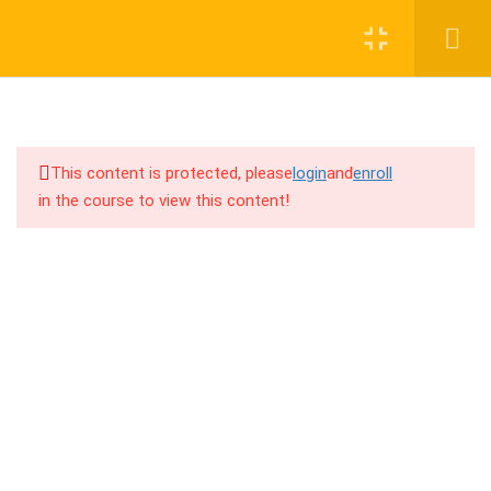
Login
Register
12
এক সপ্তাহে বাংলায় কোরআন শিক্ষা
This content is protected, please
login
and
enroll
১) হরফ (পার্ট – ১)
in the course to view this content!
Rules: মাখরাজ (Makhraj)
01917755995
২) হরফ (পার্ট – ২)
support@cpalearner.com
৩) হরকত
৪) তানবীন
COMPANY
Rules: কলকলার হরফ (Kolkolar Haraf)