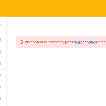
port@cpalearner.com
COMPANY
LINKS
S
2
About Us
Courses
F
COURSES
BECOME A TEA
Blog
FAQs
Y
This content is protected, please
login
and
enroll
in the
Contact
Refund & Returns Policy
F
Become a Teacher
Privacy Policy
C