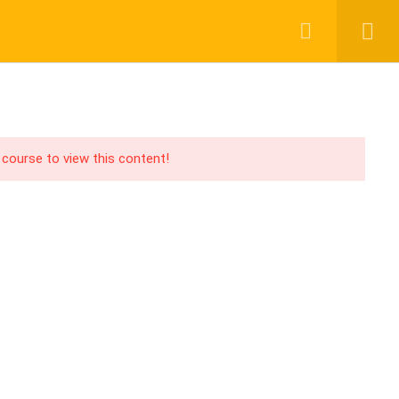
Login
Register
UPPORT
PAY WITH
acebook Group
CHER
ABOUT US
BLOG
CONTACT
ouTube Channel
 course to view this content!
acebook Page
PA Blog