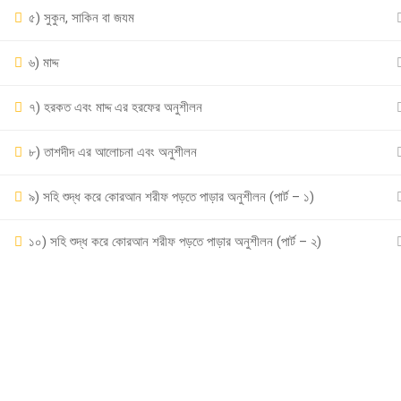
৫) সুকুন, সাকিন বা জযম
Powered by
iRankPro
, A Digital Marketing Agency.
৬) মাদ্দ
৭) হরকত এবং মাদ্দ এর হরফের অনুশীলন
৮) তাশদীদ এর আলোচনা এবং অনুশীলন
৯) সহি শুদ্ধ করে কোরআন শরীফ পড়তে পাড়ার অনুশীলন (পার্ট – ১)
১০) সহি শুদ্ধ করে কোরআন শরীফ পড়তে পাড়ার অনুশীলন (পার্ট – ২)