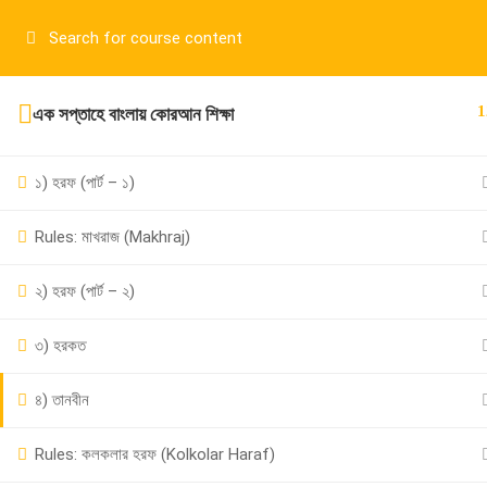
Have any question?
01917755995
sup
1
এক সপ্তাহে বাংলায় কোরআন শিক্ষা
১) হরফ (পার্ট – ১)
Rules: মাখরাজ (Makhraj)
২) হরফ (পার্ট – ২)
01917755995
৩) হরকত
support@cpalearner.com
৪) তানবীন
Rules: কলকলার হরফ (Kolkolar Haraf)